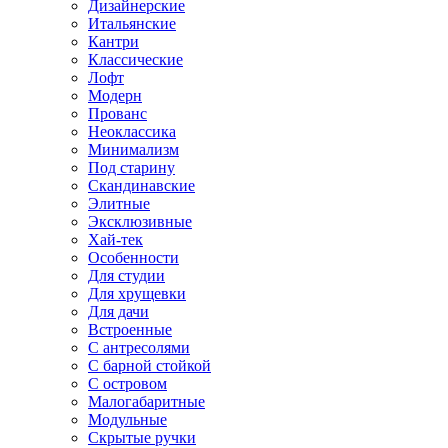
Дизайнерские
Итальянские
Кантри
Классические
Лофт
Модерн
Прованс
Неоклассика
Минимализм
Под старину
Скандинавские
Элитные
Эксклюзивные
Хай-тек
Особенности
Для студии
Для хрущевки
Для дачи
Встроенные
С антресолями
С барной стойкой
С островом
Малогабаритные
Модульные
Скрытые ручки