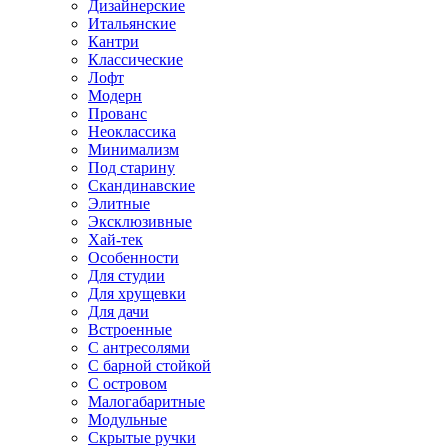
Дизайнерские
Итальянские
Кантри
Классические
Лофт
Модерн
Прованс
Неоклассика
Минимализм
Под старину
Скандинавские
Элитные
Эксклюзивные
Хай-тек
Особенности
Для студии
Для хрущевки
Для дачи
Встроенные
С антресолями
С барной стойкой
С островом
Малогабаритные
Модульные
Скрытые ручки