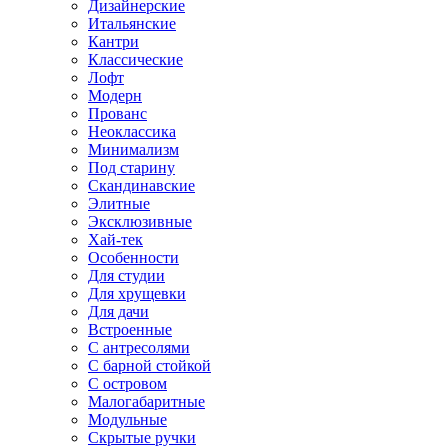
Дизайнерские
Итальянские
Кантри
Классические
Лофт
Модерн
Прованс
Неоклассика
Минимализм
Под старину
Скандинавские
Элитные
Эксклюзивные
Хай-тек
Особенности
Для студии
Для хрущевки
Для дачи
Встроенные
С антресолями
С барной стойкой
С островом
Малогабаритные
Модульные
Скрытые ручки