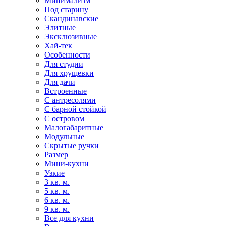
Минимализм
Под старину
Скандинавские
Элитные
Эксклюзивные
Хай-тек
Особенности
Для студии
Для хрущевки
Для дачи
Встроенные
С антресолями
С барной стойкой
С островом
Малогабаритные
Модульные
Скрытые ручки
Размер
Мини-кухни
Узкие
3 кв. м.
5 кв. м.
6 кв. м.
9 кв. м.
Все для кухни