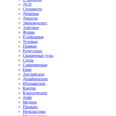
ДСП
Стоимость
Дешевые
Дорогие
Эконом-класс
Элитные
Форма
П-образные
Угловые
Прямые
Радиусные
Скошенные углы
Стиль
Современные
Евро
Английские
Дизайнерские
Итальянские
Кантри
Классические
Лофт
Модерн
Прованс
Неоклассика