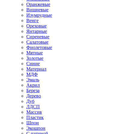
Оранжевые
Вишневые
Изумрудные
Венге
Ореховые
Янтарные
Сиреневые
Салатовые
Фиолетовые
Мятные
Золотые
Синие
Материал
МДФ
Эмаль
Акрил
Береза
Дерево
Дуб
ЛДСП
Массив
Пластик
Шпон
Экошпон
С патиной