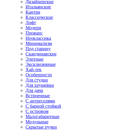
Дизайнерские
Итальянские
Кантри
Классические
Лофт
Модерн
Прованс
Неоклассика
Минимализм
Под старину
Скандинавские
Элитные
Эксклюзивные
Хай-тек
Особенности
Для студии
Для хрущевки
Для дачи
Встроенные
С антресолями
С барной стойкой
С островом
Малогабаритные
Модульные
Скрытые ручки