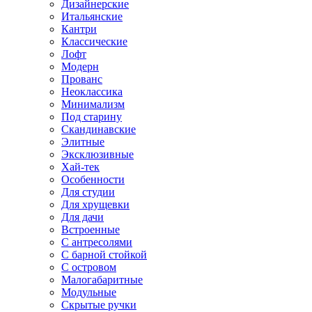
Дизайнерские
Итальянские
Кантри
Классические
Лофт
Модерн
Прованс
Неоклассика
Минимализм
Под старину
Скандинавские
Элитные
Эксклюзивные
Хай-тек
Особенности
Для студии
Для хрущевки
Для дачи
Встроенные
С антресолями
С барной стойкой
С островом
Малогабаритные
Модульные
Скрытые ручки