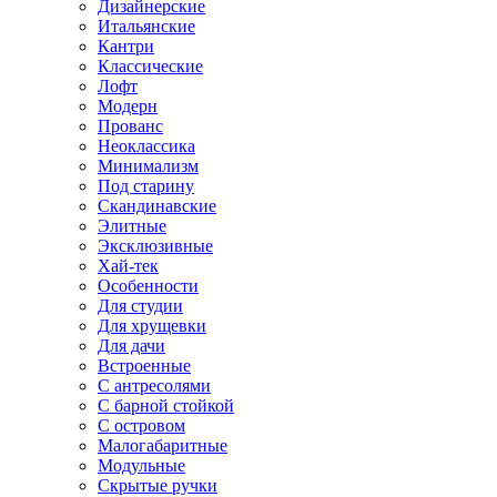
Дизайнерские
Итальянские
Кантри
Классические
Лофт
Модерн
Прованс
Неоклассика
Минимализм
Под старину
Скандинавские
Элитные
Эксклюзивные
Хай-тек
Особенности
Для студии
Для хрущевки
Для дачи
Встроенные
С антресолями
С барной стойкой
С островом
Малогабаритные
Модульные
Скрытые ручки