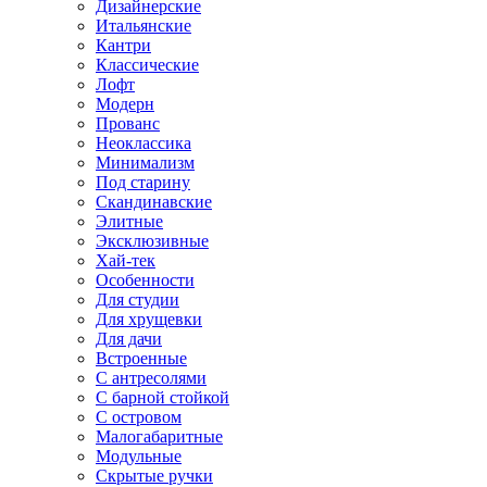
Дизайнерские
Итальянские
Кантри
Классические
Лофт
Модерн
Прованс
Неоклассика
Минимализм
Под старину
Скандинавские
Элитные
Эксклюзивные
Хай-тек
Особенности
Для студии
Для хрущевки
Для дачи
Встроенные
С антресолями
С барной стойкой
С островом
Малогабаритные
Модульные
Скрытые ручки