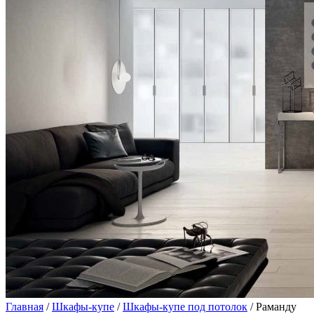
Главная
/
Шкафы-купе
/
Шкафы-купе под потолок
/ Раманду