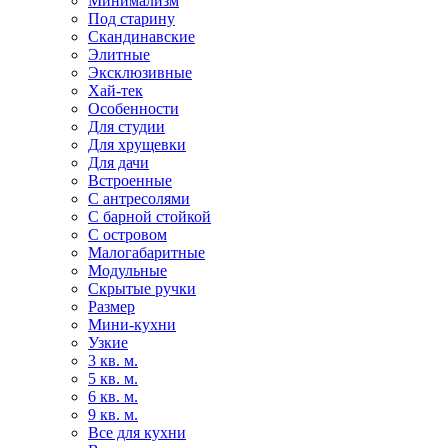
Минимализм
Под старину
Скандинавские
Элитные
Эксклюзивные
Хай-тек
Особенности
Для студии
Для хрущевки
Для дачи
Встроенные
С антресолями
С барной стойкой
С островом
Малогабаритные
Модульные
Скрытые ручки
Размер
Мини-кухни
Узкие
3 кв. м.
5 кв. м.
6 кв. м.
9 кв. м.
Все для кухни