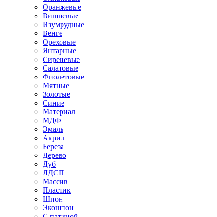
Оранжевые
Вишневые
Изумрудные
Венге
Ореховые
Янтарные
Сиреневые
Салатовые
Фиолетовые
Мятные
Золотые
Синие
Материал
МДФ
Эмаль
Акрил
Береза
Дерево
Дуб
ЛДСП
Массив
Пластик
Шпон
Экошпон
С патиной