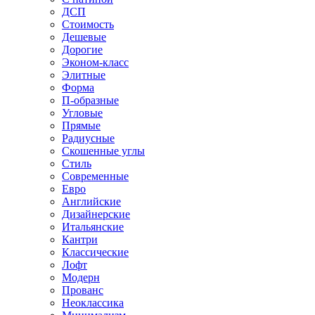
ДСП
Стоимость
Дешевые
Дорогие
Эконом-класс
Элитные
Форма
П-образные
Угловые
Прямые
Радиусные
Скошенные углы
Стиль
Современные
Евро
Английские
Дизайнерские
Итальянские
Кантри
Классические
Лофт
Модерн
Прованс
Неоклассика