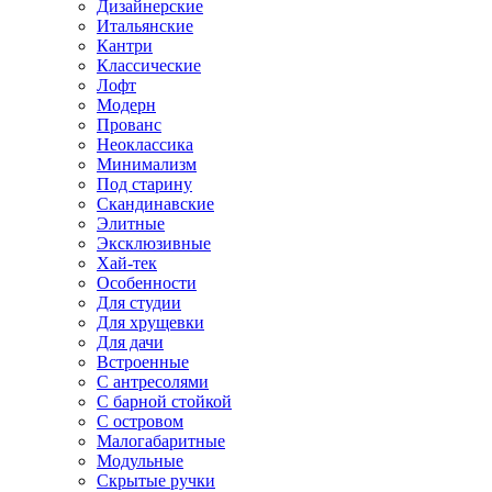
Дизайнерские
Итальянские
Кантри
Классические
Лофт
Модерн
Прованс
Неоклассика
Минимализм
Под старину
Скандинавские
Элитные
Эксклюзивные
Хай-тек
Особенности
Для студии
Для хрущевки
Для дачи
Встроенные
С антресолями
С барной стойкой
С островом
Малогабаритные
Модульные
Скрытые ручки