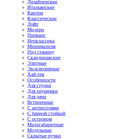
Дизайнерские
Итальянские
Кантри
Классические
Лофт
Модерн
Прованс
Неоклассика
Минимализм
Под старину
Скандинавские
Элитные
Эксклюзивные
Хай-тек
Особенности
Для студии
Для хрущевки
Для дачи
Встроенные
С антресолями
С барной стойкой
С островом
Малогабаритные
Модульные
Скрытые ручки