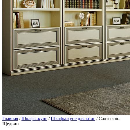
Главная
/
Шкафы-купе
/
Шкафы-купе для книг
/ Салтыков-
Щедрин