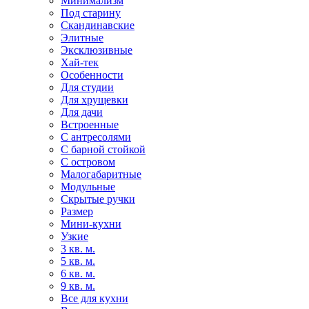
Минимализм
Под старину
Скандинавские
Элитные
Эксклюзивные
Хай-тек
Особенности
Для студии
Для хрущевки
Для дачи
Встроенные
С антресолями
С барной стойкой
С островом
Малогабаритные
Модульные
Скрытые ручки
Размер
Мини-кухни
Узкие
3 кв. м.
5 кв. м.
6 кв. м.
9 кв. м.
Все для кухни