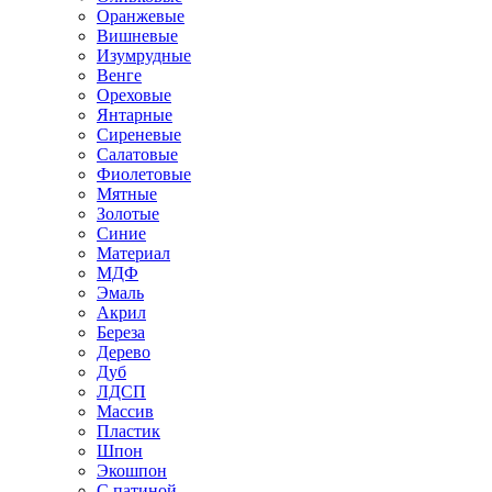
Оранжевые
Вишневые
Изумрудные
Венге
Ореховые
Янтарные
Сиреневые
Салатовые
Фиолетовые
Мятные
Золотые
Синие
Материал
МДФ
Эмаль
Акрил
Береза
Дерево
Дуб
ЛДСП
Массив
Пластик
Шпон
Экошпон
С патиной