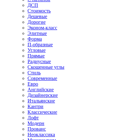
ДСП
Стоимость
Дешевые
Дорогие
Эконом-класс
Элитные
Форма
П-образные
Угловые
Прямые
Радиусные
Скошенные углы
Стиль
Современные
Евро
Английские
Дизайнерские
Итальянские
Кантри
Классические
Лофт
Модерн
Прованс
Неоклассика