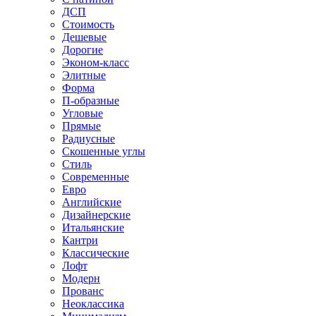
ДСП
Стоимость
Дешевые
Дорогие
Эконом-класс
Элитные
Форма
П-образные
Угловые
Прямые
Радиусные
Скошенные углы
Стиль
Современные
Евро
Английские
Дизайнерские
Итальянские
Кантри
Классические
Лофт
Модерн
Прованс
Неоклассика