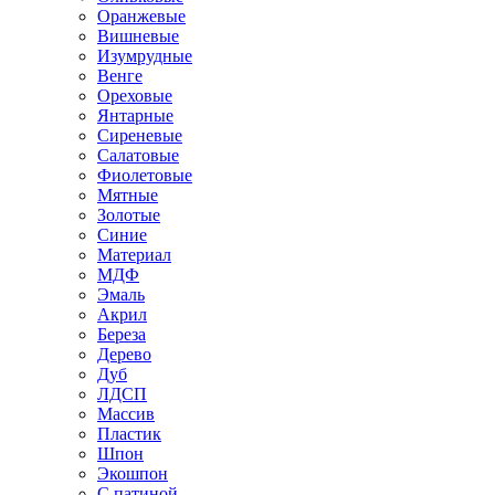
Оранжевые
Вишневые
Изумрудные
Венге
Ореховые
Янтарные
Сиреневые
Салатовые
Фиолетовые
Мятные
Золотые
Синие
Материал
МДФ
Эмаль
Акрил
Береза
Дерево
Дуб
ЛДСП
Массив
Пластик
Шпон
Экошпон
С патиной