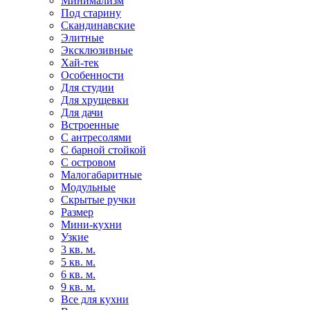
Минимализм
Под старину
Скандинавские
Элитные
Эксклюзивные
Хай-тек
Особенности
Для студии
Для хрущевки
Для дачи
Встроенные
С антресолями
С барной стойкой
С островом
Малогабаритные
Модульные
Скрытые ручки
Размер
Мини-кухни
Узкие
3 кв. м.
5 кв. м.
6 кв. м.
9 кв. м.
Все для кухни