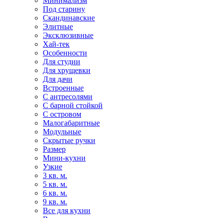
Минимализм
Под старину
Скандинавские
Элитные
Эксклюзивные
Хай-тек
Особенности
Для студии
Для хрущевки
Для дачи
Встроенные
С антресолями
С барной стойкой
С островом
Малогабаритные
Модульные
Скрытые ручки
Размер
Мини-кухни
Узкие
3 кв. м.
5 кв. м.
6 кв. м.
9 кв. м.
Все для кухни