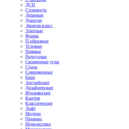
ДСП
Стоимость
Дешевые
Дорогие
Эконом-класс
Элитные
Форма
П-образные
Угловые
Прямые
Радиусные
Скошенные углы
Стиль
Современные
Евро
Английские
Дизайнерские
Итальянские
Кантри
Классические
Лофт
Модерн
Прованс
Неоклассика