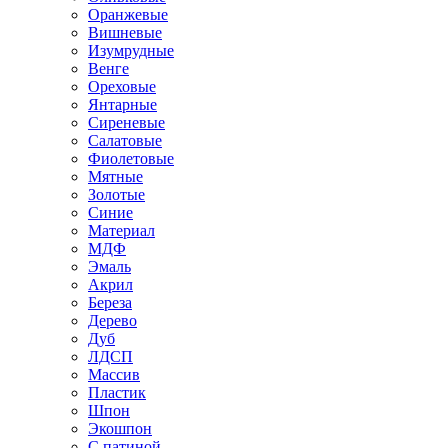
Оранжевые
Вишневые
Изумрудные
Венге
Ореховые
Янтарные
Сиреневые
Салатовые
Фиолетовые
Мятные
Золотые
Синие
Материал
МДФ
Эмаль
Акрил
Береза
Дерево
Дуб
ЛДСП
Массив
Пластик
Шпон
Экошпон
С патиной