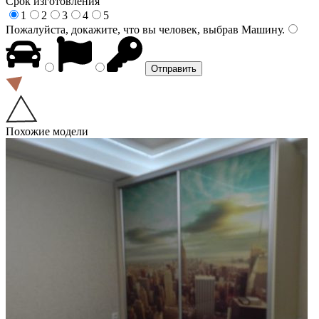
Срок изготовления
1
2
3
4
5
Пожалуйста, докажите, что вы человек, выбрав
Машину
.
Похожие модели