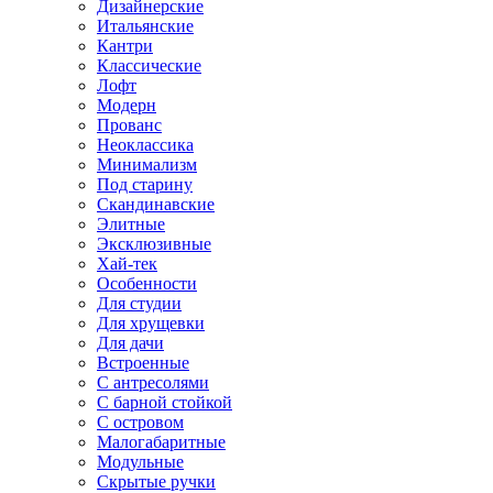
Дизайнерские
Итальянские
Кантри
Классические
Лофт
Модерн
Прованс
Неоклассика
Минимализм
Под старину
Скандинавские
Элитные
Эксклюзивные
Хай-тек
Особенности
Для студии
Для хрущевки
Для дачи
Встроенные
С антресолями
С барной стойкой
С островом
Малогабаритные
Модульные
Скрытые ручки