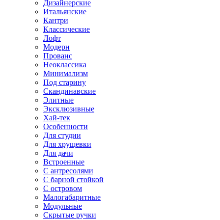
Дизайнерские
Итальянские
Кантри
Классические
Лофт
Модерн
Прованс
Неоклассика
Минимализм
Под старину
Скандинавские
Элитные
Эксклюзивные
Хай-тек
Особенности
Для студии
Для хрущевки
Для дачи
Встроенные
С антресолями
С барной стойкой
С островом
Малогабаритные
Модульные
Скрытые ручки