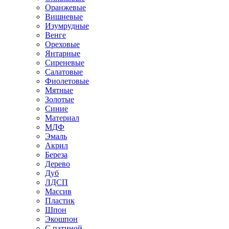
Оранжевые
Вишневые
Изумрудные
Венге
Ореховые
Янтарные
Сиреневые
Салатовые
Фиолетовые
Мятные
Золотые
Синие
Материал
МДФ
Эмаль
Акрил
Береза
Дерево
Дуб
ЛДСП
Массив
Пластик
Шпон
Экошпон
С патиной