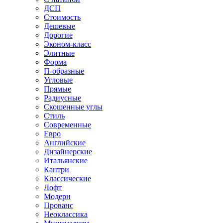
ДСП
Стоимость
Дешевые
Дорогие
Эконом-класс
Элитные
Форма
П-образные
Угловые
Прямые
Радиусные
Скошенные углы
Стиль
Современные
Евро
Английские
Дизайнерские
Итальянские
Кантри
Классические
Лофт
Модерн
Прованс
Неоклассика