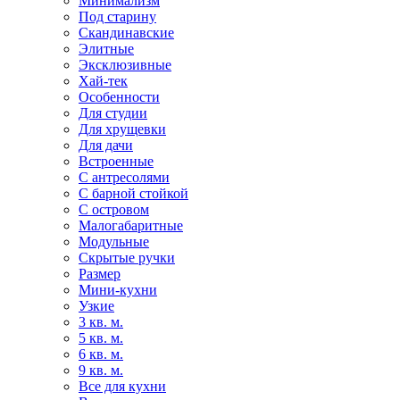
Минимализм
Под старину
Скандинавские
Элитные
Эксклюзивные
Хай-тек
Особенности
Для студии
Для хрущевки
Для дачи
Встроенные
С антресолями
С барной стойкой
С островом
Малогабаритные
Модульные
Скрытые ручки
Размер
Мини-кухни
Узкие
3 кв. м.
5 кв. м.
6 кв. м.
9 кв. м.
Все для кухни