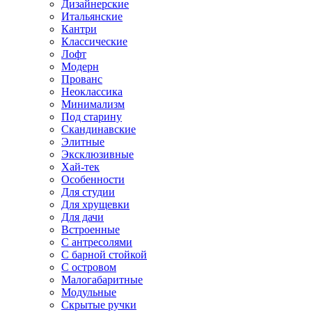
Дизайнерские
Итальянские
Кантри
Классические
Лофт
Модерн
Прованс
Неоклассика
Минимализм
Под старину
Скандинавские
Элитные
Эксклюзивные
Хай-тек
Особенности
Для студии
Для хрущевки
Для дачи
Встроенные
С антресолями
С барной стойкой
С островом
Малогабаритные
Модульные
Скрытые ручки