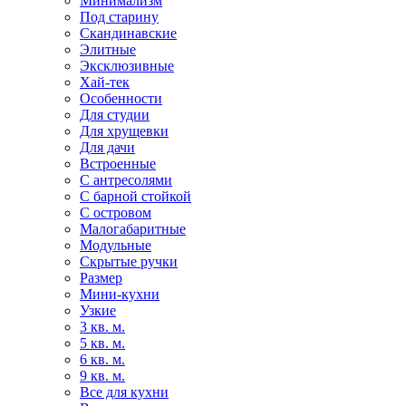
Минимализм
Под старину
Скандинавские
Элитные
Эксклюзивные
Хай-тек
Особенности
Для студии
Для хрущевки
Для дачи
Встроенные
С антресолями
С барной стойкой
С островом
Малогабаритные
Модульные
Скрытые ручки
Размер
Мини-кухни
Узкие
3 кв. м.
5 кв. м.
6 кв. м.
9 кв. м.
Все для кухни