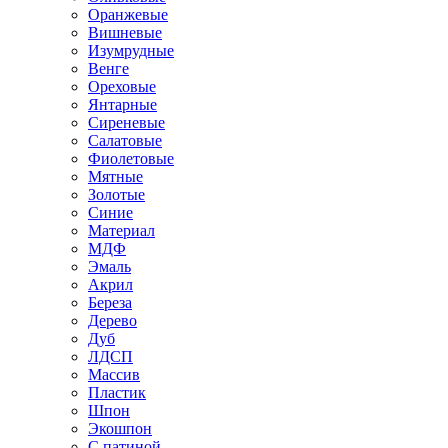
Оранжевые
Вишневые
Изумрудные
Венге
Ореховые
Янтарные
Сиреневые
Салатовые
Фиолетовые
Мятные
Золотые
Синие
Материал
МДФ
Эмаль
Акрил
Береза
Дерево
Дуб
ЛДСП
Массив
Пластик
Шпон
Экошпон
С патиной