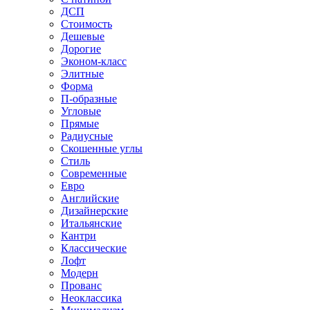
ДСП
Стоимость
Дешевые
Дорогие
Эконом-класс
Элитные
Форма
П-образные
Угловые
Прямые
Радиусные
Скошенные углы
Стиль
Современные
Евро
Английские
Дизайнерские
Итальянские
Кантри
Классические
Лофт
Модерн
Прованс
Неоклассика