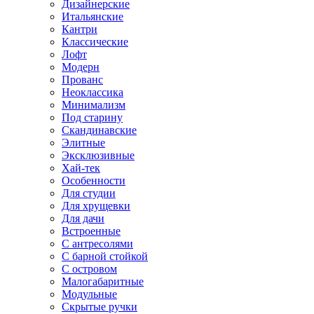
Дизайнерские
Итальянские
Кантри
Классические
Лофт
Модерн
Прованс
Неоклассика
Минимализм
Под старину
Скандинавские
Элитные
Эксклюзивные
Хай-тек
Особенности
Для студии
Для хрущевки
Для дачи
Встроенные
С антресолями
С барной стойкой
С островом
Малогабаритные
Модульные
Скрытые ручки