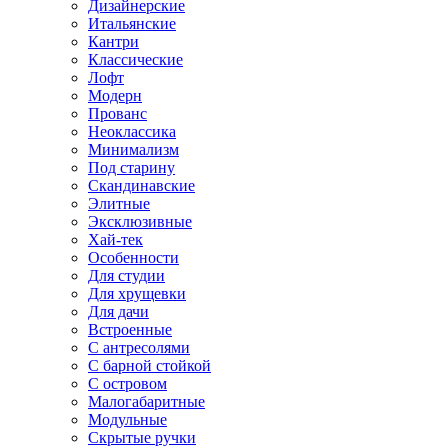
Дизайнерские
Итальянские
Кантри
Классические
Лофт
Модерн
Прованс
Неоклассика
Минимализм
Под старину
Скандинавские
Элитные
Эксклюзивные
Хай-тек
Особенности
Для студии
Для хрущевки
Для дачи
Встроенные
С антресолями
С барной стойкой
С островом
Малогабаритные
Модульные
Скрытые ручки