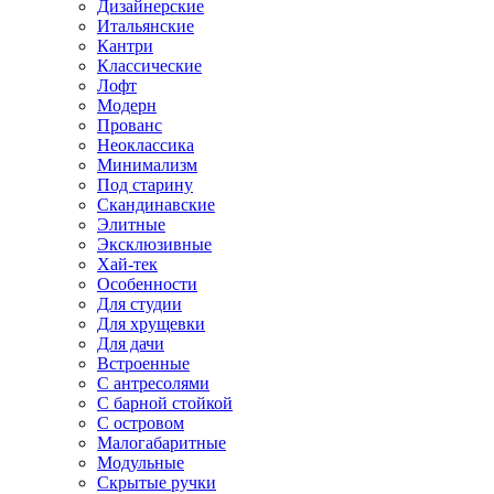
Дизайнерские
Итальянские
Кантри
Классические
Лофт
Модерн
Прованс
Неоклассика
Минимализм
Под старину
Скандинавские
Элитные
Эксклюзивные
Хай-тек
Особенности
Для студии
Для хрущевки
Для дачи
Встроенные
С антресолями
С барной стойкой
С островом
Малогабаритные
Модульные
Скрытые ручки