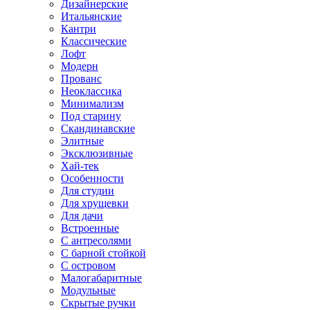
Дизайнерские
Итальянские
Кантри
Классические
Лофт
Модерн
Прованс
Неоклассика
Минимализм
Под старину
Скандинавские
Элитные
Эксклюзивные
Хай-тек
Особенности
Для студии
Для хрущевки
Для дачи
Встроенные
С антресолями
С барной стойкой
С островом
Малогабаритные
Модульные
Скрытые ручки