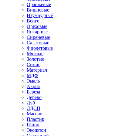
Оранжевые
Вишневые
Изумрудные
Венге
Ореховые
Янтарные
Сиреневые
Салатовые
Фиолетовые
Мятные
Золотые
Синие
Материал
МДФ
Эмаль
Акрил
Береза
Дерево
Дуб
ЛДСП
Массив
Пластик
Шпон
Экошпон
С патиной