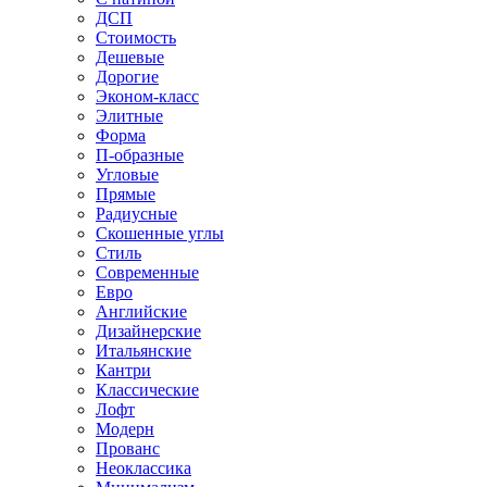
ДСП
Стоимость
Дешевые
Дорогие
Эконом-класс
Элитные
Форма
П-образные
Угловые
Прямые
Радиусные
Скошенные углы
Стиль
Современные
Евро
Английские
Дизайнерские
Итальянские
Кантри
Классические
Лофт
Модерн
Прованс
Неоклассика