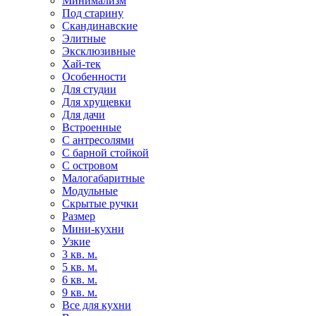
Минимализм
Под старину
Скандинавские
Элитные
Эксклюзивные
Хай-тек
Особенности
Для студии
Для хрущевки
Для дачи
Встроенные
С антресолями
С барной стойкой
С островом
Малогабаритные
Модульные
Скрытые ручки
Размер
Мини-кухни
Узкие
3 кв. м.
5 кв. м.
6 кв. м.
9 кв. м.
Все для кухни