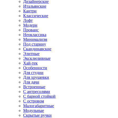
Дизайнерские
Итальянские
Кантри
Классические
Лофт
Модерн
Прованс
Неоклассика
Минимализм
Под старину
Скандинавские
Элитные
Эксклюзивные
Хай-тек
Особенности
Для студии
Для хрущевки
Для дачи
Встроенные
С антресолями
С барной стойкой
С островом
Малогабаритные
Модульные
Скрытые ручки