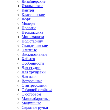
Дизайнерские
Итальянские
Кантри
Классические
Лофт
Модерн
Прованс
Неоклассика
Минимализм
Под старину
Скандинавские
Элитные
Эксклюзивные
Хай-тек
Особенности
Для студии
Для хрущевки
Для дачи
Встроенные
С антресолями
С барной стойкой
С островом
Малогабаритные
Модульные
Скрытые ручки