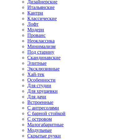
Дизайнерские
Итальянские
Кантри
Классические
Лофт
Модерн
Прованс
Неоклассика
Минимализм
Под старину
Скандинавские
Элитные
Эксклюзивные
Хай-тек
Особенности
Для студии
Для хрущевки
Для дачи
Встроенные
С антресолями
С барной стойкой
С островом
Малогабаритные
Модульные
Скрытые ручки