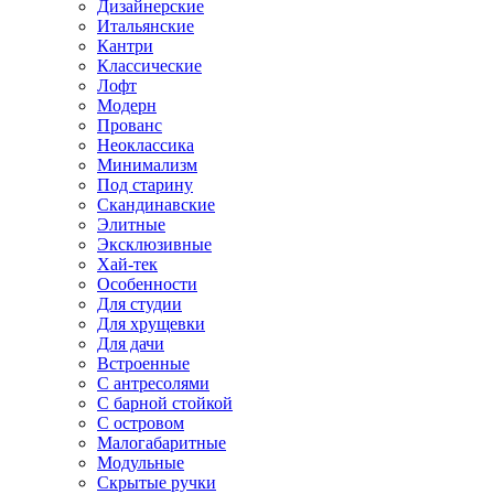
Дизайнерские
Итальянские
Кантри
Классические
Лофт
Модерн
Прованс
Неоклассика
Минимализм
Под старину
Скандинавские
Элитные
Эксклюзивные
Хай-тек
Особенности
Для студии
Для хрущевки
Для дачи
Встроенные
С антресолями
С барной стойкой
С островом
Малогабаритные
Модульные
Скрытые ручки