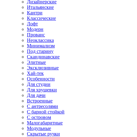
Дизайнерские
Итальянские
Кантри
Классические
Лофт
Модерн
Прованс
Неоклассика
Минимализм
Под старину
Скандинавские
Элитные
Эксклюзивные
Хай-тек
Особенности
Для студии
Для хрущевки
Для дачи
Встроенные
С антресолями
С барной стойкой
С островом
Малогабаритные
Модульные
Скрытые ручки