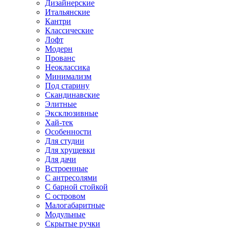
Дизайнерские
Итальянские
Кантри
Классические
Лофт
Модерн
Прованс
Неоклассика
Минимализм
Под старину
Скандинавские
Элитные
Эксклюзивные
Хай-тек
Особенности
Для студии
Для хрущевки
Для дачи
Встроенные
С антресолями
С барной стойкой
С островом
Малогабаритные
Модульные
Скрытые ручки