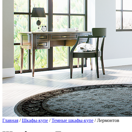
Главная
/
Шкафы-купе
/
Темные шкафы-купе
/ Лермонтов