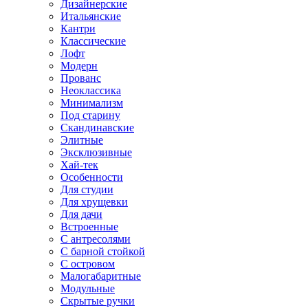
Дизайнерские
Итальянские
Кантри
Классические
Лофт
Модерн
Прованс
Неоклассика
Минимализм
Под старину
Скандинавские
Элитные
Эксклюзивные
Хай-тек
Особенности
Для студии
Для хрущевки
Для дачи
Встроенные
С антресолями
С барной стойкой
С островом
Малогабаритные
Модульные
Скрытые ручки