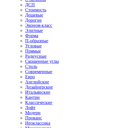
ДСП
Стоимость
Дешевые
Дорогие
Эконом-класс
Элитные
Форма
П-образные
Угловые
Прямые
Радиусные
Скошенные углы
Стиль
Современные
Евро
Английские
Дизайнерские
Итальянские
Кантри
Классические
Лофт
Модерн
Прованс
Неоклассика