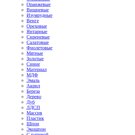
Оранжевые
Вишневые
Изумрудные
Венге
Ореховые
Янтарные
Сиреневые
Салатовые
Фиолетовые
Мятные
Золотые
Синие
Материал
МДФ
Эмаль
Акрил
Береза
Дерево
Дуб
ЛДСП
Массив
Пластик
Шпон
Экошпон
С патиной