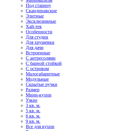
Минимализм
Под старину
Скандинавские
Элитные
Эксклюзивные
Хай-тек
Особенности
Для студии
Для хрущевки
Для дачи
Встроенные
С антресолями
С барной стойкой
С островом
Малогабаритные
Модульные
Скрытые ручки
Размер
Мини-кухни
Узкие
3 кв. м.
5 кв. м.
6 кв. м.
9 кв. м.
Все для кухни