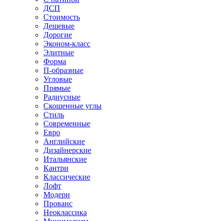
ДСП
Стоимость
Дешевые
Дорогие
Эконом-класс
Элитные
Форма
П-образные
Угловые
Прямые
Радиусные
Скошенные углы
Стиль
Современные
Евро
Английские
Дизайнерские
Итальянские
Кантри
Классические
Лофт
Модерн
Прованс
Неоклассика