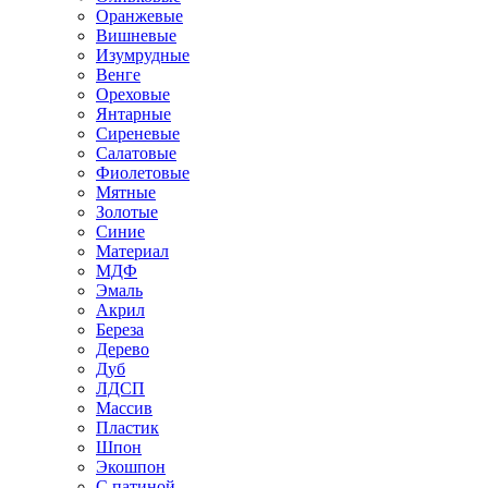
Оранжевые
Вишневые
Изумрудные
Венге
Ореховые
Янтарные
Сиреневые
Салатовые
Фиолетовые
Мятные
Золотые
Синие
Материал
МДФ
Эмаль
Акрил
Береза
Дерево
Дуб
ЛДСП
Массив
Пластик
Шпон
Экошпон
С патиной