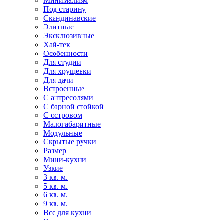
Минимализм
Под старину
Скандинавские
Элитные
Эксклюзивные
Хай-тек
Особенности
Для студии
Для хрущевки
Для дачи
Встроенные
С антресолями
С барной стойкой
С островом
Малогабаритные
Модульные
Скрытые ручки
Размер
Мини-кухни
Узкие
3 кв. м.
5 кв. м.
6 кв. м.
9 кв. м.
Все для кухни