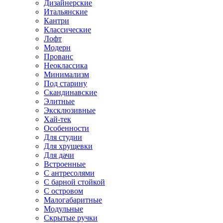
Дизайнерские
Итальянские
Кантри
Классические
Лофт
Модерн
Прованс
Неоклассика
Минимализм
Под старину
Скандинавские
Элитные
Эксклюзивные
Хай-тек
Особенности
Для студии
Для хрущевки
Для дачи
Встроенные
С антресолями
С барной стойкой
С островом
Малогабаритные
Модульные
Скрытые ручки