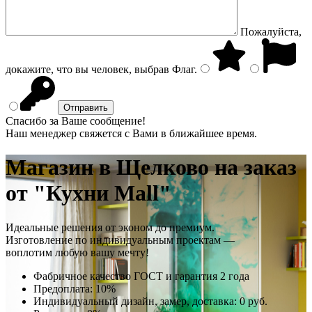
Пожалуйста,
докажите, что вы человек, выбрав
Флаг
.
Спасибо за Ваше сообщение!
Наш менеджер свяжется с Вами в ближайшее время.
Магазин
в Щелково на заказ
от "Кухни Mall"
Идеальные решения от эконом до премиум.
Изготовление по индивидуальным проектам —
воплотим любую вашу мечту!
Фабричное качество
ГОСТ
и
гарантия 2 года
Предоплата:
10%
Индивидуальный дизайн, замер, доставка:
0 руб.