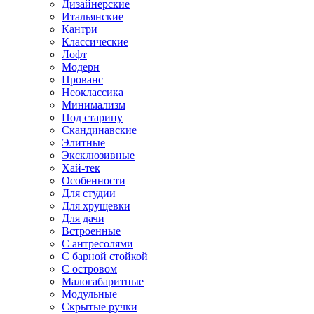
Дизайнерские
Итальянские
Кантри
Классические
Лофт
Модерн
Прованс
Неоклассика
Минимализм
Под старину
Скандинавские
Элитные
Эксклюзивные
Хай-тек
Особенности
Для студии
Для хрущевки
Для дачи
Встроенные
С антресолями
С барной стойкой
С островом
Малогабаритные
Модульные
Скрытые ручки