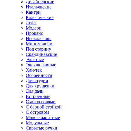
Дизайнерские
Итальянские
Кантри
Классические
Лофт
Модерн
Прованс
Неоклассика
Минимализм
Под старину
Скандинавские
Элитные
Эксклюзивные
Хай-тек
Особенности
Для студии
Для хрущевки
Для дачи
Встроенные
С антресолями
С барной стойкой
С островом
Малогабаритные
Модульные
Скрытые ручки